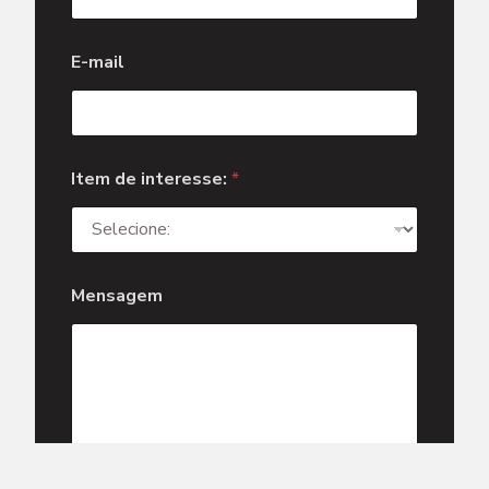
d
E-mail
e
I
t
e
m
E
Item de interesse:
*
-
m
a
i
l
Mensagem